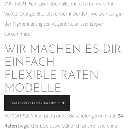
YOURSKIN Pico-Laser ebenfalls bunte Farben wie Rot,
Violett, Orange, Blau etc. entfernt werden, wie sie häufig in
der Pigmentierung von Augenbrauen und Lippen
vorkommen.
WIR MACHEN ES DIR
EINFACH
FLEXIBLE RATEN
MODELLE
KOSTENLOSER BERATUNGSTERMIN
Bei YOURSKIN kannst du deine Behandlungen in bis zu
24
Raten
begleichen. Selbstverständlich zinsfrei und ohne