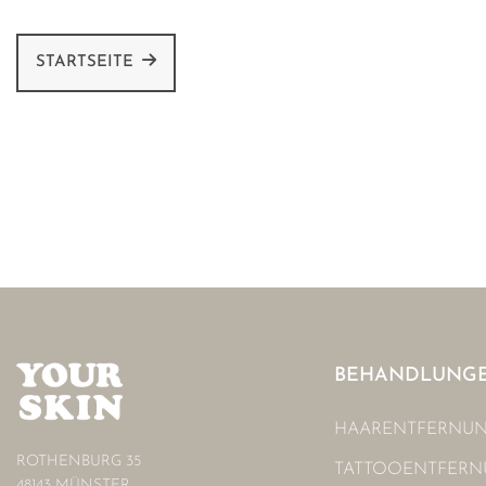
STARTSEITE
BEHANDLUNG
HAARENTFERNU
ROTHENBURG 35
TATTOOENTFER
48143 MÜNSTER